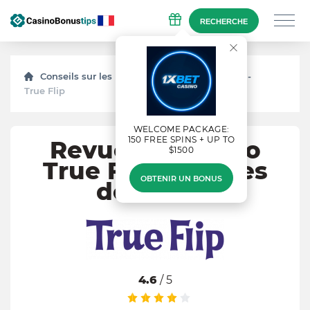
RECHERCHE
Conseils sur les bonus de casino
Critiques
True Flip
WELCOME PACKAGE:
150 FREE SPINS + UP TO
Revue du Casino
$1500
True Flip et offres
OBTENIR UN BONUS
de bonus
4.6
/ 5