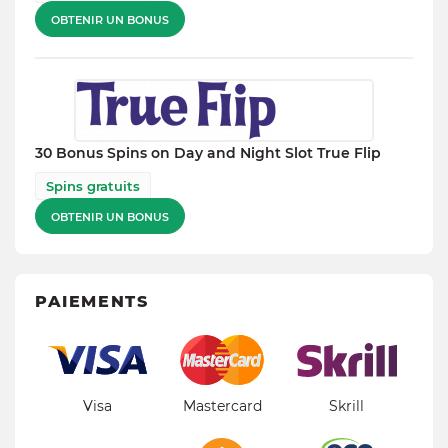
OBTENIR UN BONUS
30 Bonus Spins on Day and Night Slot True Flip
Spins gratuits
OBTENIR UN BONUS
PAIEMENTS
Visa
Mastercard
Skrill