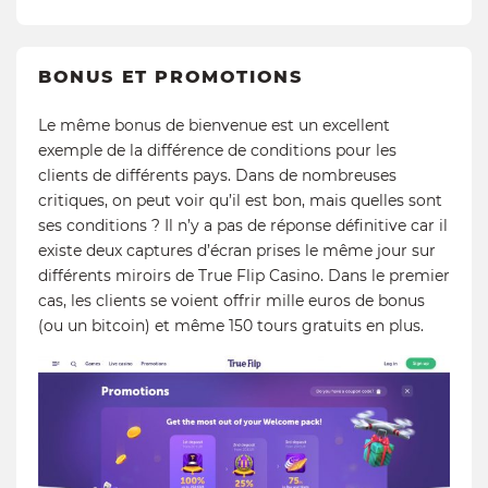
BONUS ET PROMOTIONS
Le même bonus de bienvenue est un excellent
exemple de la différence de conditions pour les
clients de différents pays. Dans de nombreuses
critiques, on peut voir qu’il est bon, mais quelles sont
ses conditions ? Il n’y a pas de réponse définitive car il
existe deux captures d’écran prises le même jour sur
différents miroirs de True Flip Casino. Dans le premier
cas, les clients se voient offrir mille euros de bonus
(ou un bitcoin) et même 150 tours gratuits en plus.