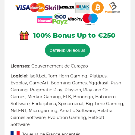
100% Bonus Up to €250
OBTENIR UN BONUS
Licenses:
Gouvernement de Curaçao
Logiciel:
Isoftbet
,
Tom Horn Gaming
,
Platipus
,
Evoplay
,
GameArt
,
Booming Games
,
Yggdrasil
,
Push
Gaming
,
Pragmatic Play
,
Playson
,
Play and Go
Games
,
Merkur Gaming
,
ELK
,
Booongo
,
Habanero
Software
,
Endorphina
,
Spinomenal
,
Big Time Gaming
,
NetENT
,
Microgaming
,
Amatic Software
,
Belatra
Games Software
,
Evolution Gaming
,
BetSoft
Software
Joueurs de France acceptés