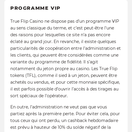
PROGRAMME VIP
True Flip Casino ne dispose pas d’un programme VIP
au sens classique du terme, et c’est peut-être l’une
des raisons pour lesquelles ce site n’a pas encore
éclaté au grand jour. En revanche, il existe quelques
particularités de coopération entre l’administration et
les clients, qui peuvent être considérées comme une
variante du programme de fidélité. Il s’agit
notamment du jeton propre au casino. Les True Flip
tokens (TFL), comme il sied à un jeton, peuvent être
achetés ou vendus, et pour cette monnaie spécifique,
il est parfois possible d’ouvrir l’accès à des tirages au
sort spéciaux de l’opérateur.
En outre, l’administration ne veut pas que vous
partiez après la première perte. Pour éviter cela, pour
tous ceux qui ont perdu, un cashback hebdomadaire
est prévu à hauteur de 10% du solde négatif de la