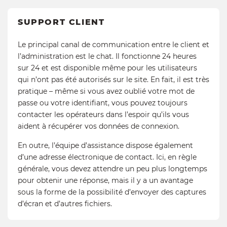
SUPPORT CLIENT
Le principal canal de communication entre le client et
l’administration est le chat. Il fonctionne 24 heures
sur 24 et est disponible même pour les utilisateurs
qui n’ont pas été autorisés sur le site. En fait, il est très
pratique – même si vous avez oublié votre mot de
passe ou votre identifiant, vous pouvez toujours
contacter les opérateurs dans l’espoir qu’ils vous
aident à récupérer vos données de connexion.
En outre, l’équipe d’assistance dispose également
d’une adresse électronique de contact. Ici, en règle
générale, vous devez attendre un peu plus longtemps
pour obtenir une réponse, mais il y a un avantage
sous la forme de la possibilité d’envoyer des captures
d’écran et d’autres fichiers.