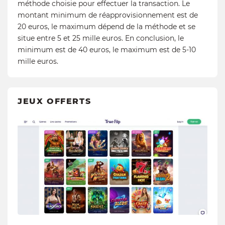
méthode choisie pour effectuer la transaction. Le
montant minimum de réapprovisionnement est de
20 euros, le maximum dépend de la méthode et se
situe entre 5 et 25 mille euros. En conclusion, le
minimum est de 40 euros, le maximum est de 5-10
mille euros.
JEUX OFFERTS