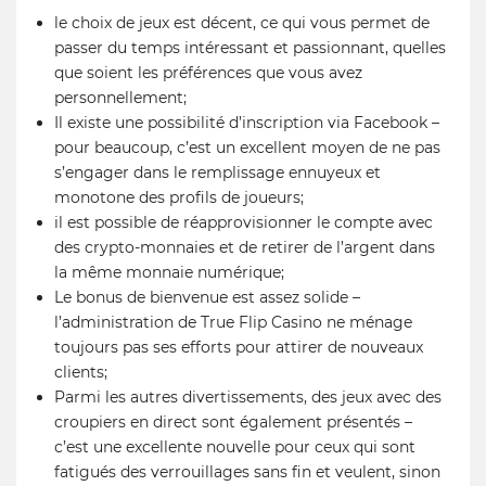
le choix de jeux est décent, ce qui vous permet de
passer du temps intéressant et passionnant, quelles
que soient les préférences que vous avez
personnellement;
Il existe une possibilité d’inscription via Facebook –
pour beaucoup, c’est un excellent moyen de ne pas
s’engager dans le remplissage ennuyeux et
monotone des profils de joueurs;
il est possible de réapprovisionner le compte avec
des crypto-monnaies et de retirer de l’argent dans
la même monnaie numérique;
Le bonus de bienvenue est assez solide –
l’administration de True Flip Casino ne ménage
toujours pas ses efforts pour attirer de nouveaux
clients;
Parmi les autres divertissements, des jeux avec des
croupiers en direct sont également présentés –
c’est une excellente nouvelle pour ceux qui sont
fatigués des verrouillages sans fin et veulent, sinon