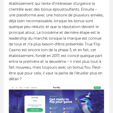
établissement qui tente d’intéresser d’urgence la
clientèle avec des bonus époustouflants. Ensuite –
une plateforme avec une histoire de plusieurs années,
déjà bien reconnaissable, lorsque les bonus sont
quelque peu réduits, et que la réputation devient le
principal atout. La troisième et dernière étape est le
leadership du marché, lorsque la marque est connue
de tous et n’a plus besoin d’être présentée. True Flip
Casino est encore loin de la phase 3, et en fait, cet
établissement, fondé en 2017, est coincé quelque part
entre la première et la deuxième – il n’est plus tout à
fait nouveau, mais toujours avec un bonus fou. Peut-
être que pour cela, il vaut la peine de l’étudier plus en
détail ?