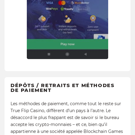
DÉPÔTS / RETRAITS ET MÉTHODES
DE PAIEMENT
Les méthodes de paiement, comme tout le reste sur
True Flip Casino, diffèrent d’un pays à l’autre. Le
désaccord le plus frappant est de savoir si le bureau
accepte les crypto-monnaies – et ce, bien qu’il
appartienne à une société appelée Blockchain Games