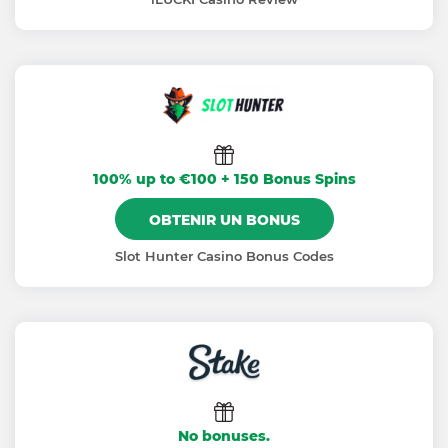
100% up to €100 + 150 Bonus Spins
OBTENIR UN BONUS
Slot Hunter Casino Bonus Codes
No bonuses.