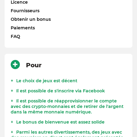
Licence
Fournisseurs
Obtenir un bonus
Paiements
FAQ
Pour
Le choix de jeux est décent
Il est possible de s'inscrire via Facebook
Il est possible de réapprovisionner le compte
avec des crypto-monnaies et de retirer de l'argent
dans la même monnaie numérique.
Le bonus de bienvenue est assez solide
Parmi les autres divertissements, des jeux avec