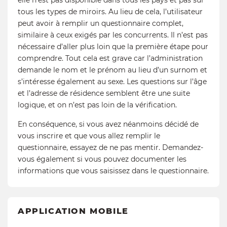
elle n’est pas disponible dans tous les pays et pas sur
tous les types de miroirs. Au lieu de cela, l’utilisateur
peut avoir à remplir un questionnaire complet,
similaire à ceux exigés par les concurrents. Il n’est pas
nécessaire d’aller plus loin que la première étape pour
comprendre. Tout cela est grave car l’administration
demande le nom et le prénom au lieu d’un surnom et
s’intéresse également au sexe. Les questions sur l’âge
et l’adresse de résidence semblent être une suite
logique, et on n’est pas loin de la vérification.
En conséquence, si vous avez néanmoins décidé de
vous inscrire et que vous allez remplir le
questionnaire, essayez de ne pas mentir. Demandez-
vous également si vous pouvez documenter les
informations que vous saisissez dans le questionnaire.
APPLICATION MOBILE