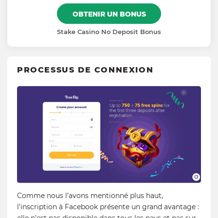
OBTENIR UN BONUS
Stake Casino No Deposit Bonus
PROCESSUS DE CONNEXION
Comme nous l’avons mentionné plus haut,
l’inscription à Facebook présente un grand avantage :