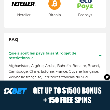
Neteller
Bitcoin
Ecopayz
FAQ
Quels sont les pays faisant l'objet de
restrictions ?
Afghanistan, Algérie, Aruba, Bahreïn, Bonaire, Brunei,
Cambodge, Chine, Estonie, France, Guyane française,
Polynésie française, Territoires français du Sud,
Gibraltar, Hongrie, Iran, Irak, Israël, Italie, Jordanie,
Koweït, Liban, Lituanie, Malte, Mexique, Oman,
Pakistan, Pays-Bas, Portugal, Puerto Rico, Qatar,
Roumanie, Russie, Réunion, Saba, Saint Martin, Saint
Pierre et Miquelon, Saint-Barthélemy, Arabie