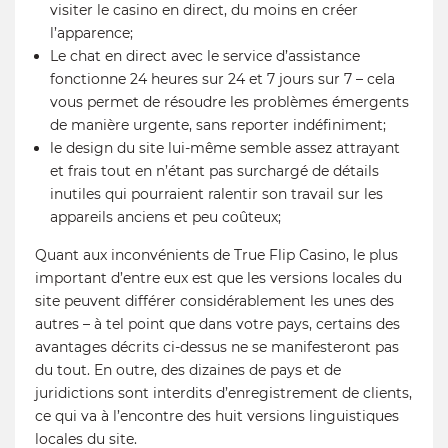
visiter le casino en direct, du moins en créer
l’apparence;
Le chat en direct avec le service d’assistance
fonctionne 24 heures sur 24 et 7 jours sur 7 – cela
vous permet de résoudre les problèmes émergents
de manière urgente, sans reporter indéfiniment;
le design du site lui-même semble assez attrayant
et frais tout en n’étant pas surchargé de détails
inutiles qui pourraient ralentir son travail sur les
appareils anciens et peu coûteux;
Quant aux inconvénients de True Flip Casino, le plus
important d’entre eux est que les versions locales du
site peuvent différer considérablement les unes des
autres – à tel point que dans votre pays, certains des
avantages décrits ci-dessus ne se manifesteront pas
du tout. En outre, des dizaines de pays et de
juridictions sont interdits d’enregistrement de clients,
ce qui va à l’encontre des huit versions linguistiques
locales du site.