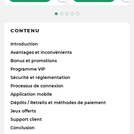
Yes
Encaissable
CONTENU
Introduction
Avantages et inconvénients
Bonus et promotions
Programme VIP
Sécurité et réglementation
Processus de connexion
Application mobile
Dépôts / Retraits et méthodes de paiement
Jeux offerts
Support client
Conclusion