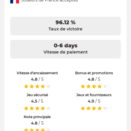
Joueurs de France acceptés
96.12 %
Taux de victoire
0-6 days
Vitesse de paiement
Vitesse d'encaissement
Bonus et promotions
4.8
/ 5
4.8
/ 5
Jeu sécurisé
Jeux et fournisseurs
4.5
/ 5
4.9
/ 5
Note principale
4.8
/ 5