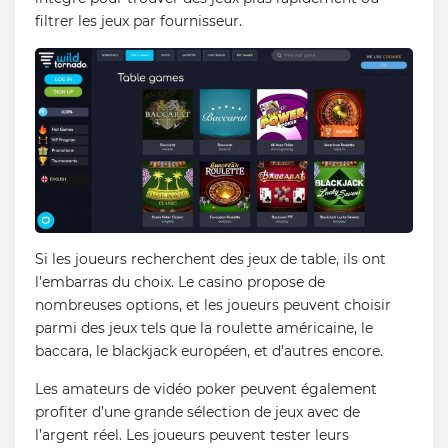
filtrer les jeux par fournisseur.
Si les joueurs recherchent des jeux de table, ils ont
l’embarras du choix. Le casino propose de
nombreuses options, et les joueurs peuvent choisir
parmi des jeux tels que la roulette américaine, le
baccara, le blackjack européen, et d’autres encore.
Les amateurs de vidéo poker peuvent également
profiter d’une grande sélection de jeux avec de
l’argent réel. Les joueurs peuvent tester leurs