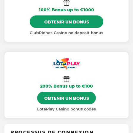
100% Bonus up to €1000
OBTENIR UN BONUS
ClubRiches Casino no deposit bonus
200% Bonus up to €100
OBTENIR UN BONUS
LotaPlay Casino bonus codes
PROCESSUS DE CONNEXION