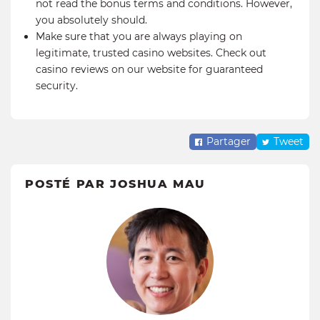
not read the bonus terms and conditions. However,
you absolutely should.
Make sure that you are always playing on
legitimate, trusted casino websites. Check out
casino reviews on our website for guaranteed
security.
Partager
Tweet
POSTÉ PAR JOSHUA MAU