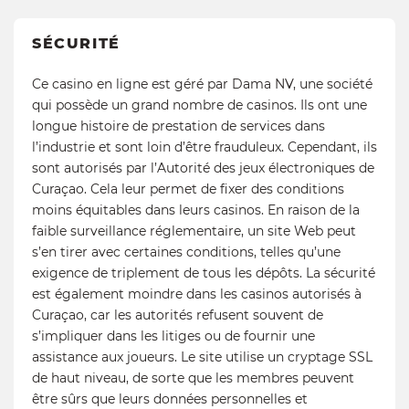
SÉCURITÉ
Ce casino en ligne est géré par Dama NV, une société
qui possède un grand nombre de casinos. Ils ont une
longue histoire de prestation de services dans
l’industrie et sont loin d’être frauduleux. Cependant, ils
sont autorisés par l’Autorité des jeux électroniques de
Curaçao. Cela leur permet de fixer des conditions
moins équitables dans leurs casinos. En raison de la
faible surveillance réglementaire, un site Web peut
s’en tirer avec certaines conditions, telles qu’une
exigence de triplement de tous les dépôts. La sécurité
est également moindre dans les casinos autorisés à
Curaçao, car les autorités refusent souvent de
s’impliquer dans les litiges ou de fournir une
assistance aux joueurs. Le site utilise un cryptage SSL
de haut niveau, de sorte que les membres peuvent
être sûrs que leurs données personnelles et