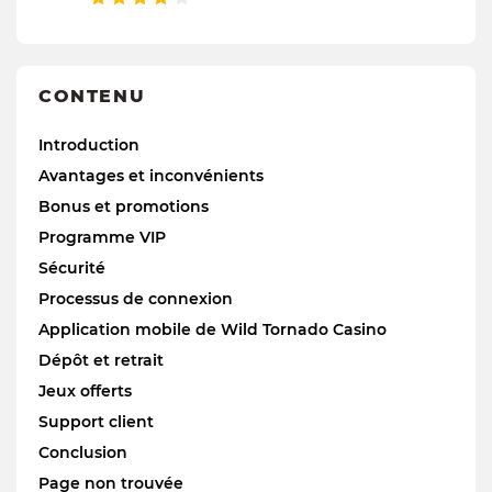
CONTENU
Introduction
Avantages et inconvénients
Bonus et promotions
Programme VIP
Sécurité
Processus de connexion
Application mobile de Wild Tornado Casino
Dépôt et retrait
Jeux offerts
Support client
Conclusion
Page non trouvée