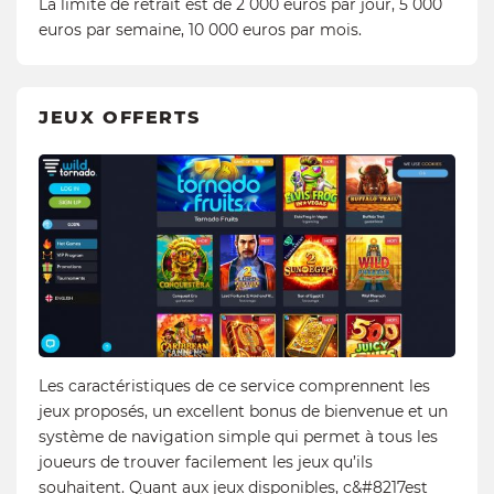
La limite de retrait est de 2 000 euros par jour, 5 000
euros par semaine, 10 000 euros par mois.
JEUX OFFERTS
Les caractéristiques de ce service comprennent les
jeux proposés, un excellent bonus de bienvenue et un
système de navigation simple qui permet à tous les
joueurs de trouver facilement les jeux qu’ils
souhaitent. Quant aux jeux disponibles, c&#8217est