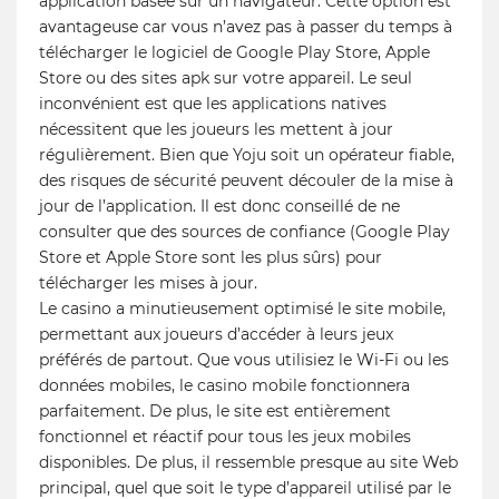
application basée sur un navigateur. Cette option est
avantageuse car vous n’avez pas à passer du temps à
télécharger le logiciel de Google Play Store, Apple
Store ou des sites apk sur votre appareil. Le seul
inconvénient est que les applications natives
nécessitent que les joueurs les mettent à jour
régulièrement. Bien que Yoju soit un opérateur fiable,
des risques de sécurité peuvent découler de la mise à
jour de l’application. Il est donc conseillé de ne
consulter que des sources de confiance (Google Play
Store et Apple Store sont les plus sûrs) pour
télécharger les mises à jour.
Le casino a minutieusement optimisé le site mobile,
permettant aux joueurs d’accéder à leurs jeux
préférés de partout. Que vous utilisiez le Wi-Fi ou les
données mobiles, le casino mobile fonctionnera
parfaitement. De plus, le site est entièrement
fonctionnel et réactif pour tous les jeux mobiles
disponibles. De plus, il ressemble presque au site Web
principal, quel que soit le type d’appareil utilisé par le