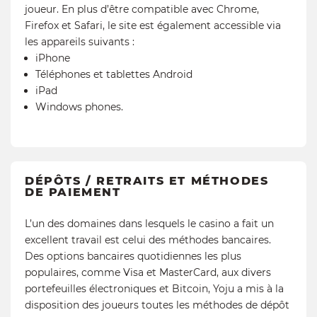
joueur. En plus d’être compatible avec Chrome,
Firefox et Safari, le site est également accessible via
les appareils suivants :
iPhone
Téléphones et tablettes Android
iPad
Windows phones.
DÉPÔTS / RETRAITS ET MÉTHODES
DE PAIEMENT
L’un des domaines dans lesquels le casino a fait un
excellent travail est celui des méthodes bancaires.
Des options bancaires quotidiennes les plus
populaires, comme Visa et MasterCard, aux divers
portefeuilles électroniques et Bitcoin, Yoju a mis à la
disposition des joueurs toutes les méthodes de dépôt