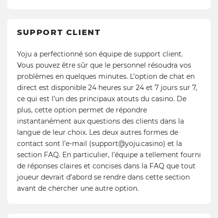
SUPPORT CLIENT
Yoju a perfectionné son équipe de support client.
Vous pouvez être sûr que le personnel résoudra vos
problèmes en quelques minutes. L’option de chat en
direct est disponible 24 heures sur 24 et 7 jours sur 7,
ce qui est l’un des principaux atouts du casino. De
plus, cette option permet de répondre
instantanément aux questions des clients dans la
langue de leur choix. Les deux autres formes de
contact sont l’e-mail (
support@yoju.casino
) et la
section FAQ. En particulier, l’équipe a tellement fourni
de réponses claires et concises dans la FAQ que tout
joueur devrait d’abord se rendre dans cette section
avant de chercher une autre option.