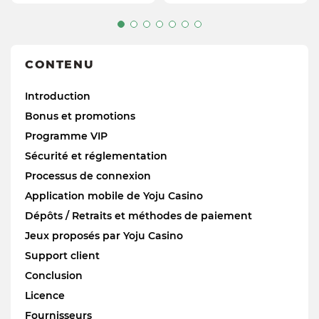
CONTENU
Introduction
Bonus et promotions
Programme VIP
Sécurité et réglementation
Processus de connexion
Application mobile de Yoju Casino
Dépôts / Retraits et méthodes de paiement
Jeux proposés par Yoju Casino
Support client
Conclusion
Licence
Fournisseurs