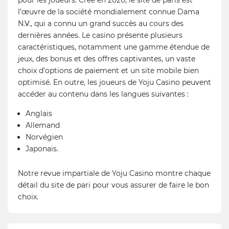
pour les joueurs. Créé en 2020, le site de paris est
l’œuvre de la société mondialement connue Dama
N.V., qui a connu un grand succès au cours des
dernières années. Le casino présente plusieurs
caractéristiques, notamment une gamme étendue de
jeux, des bonus et des offres captivantes, un vaste
choix d’options de paiement et un site mobile bien
optimisé. En outre, les joueurs de Yoju Casino peuvent
accéder au contenu dans les langues suivantes :
Anglais
Allemand
Norvégien
Japonais.
Notre revue impartiale de Yoju Casino montre chaque
détail du site de pari pour vous assurer de faire le bon
choix.