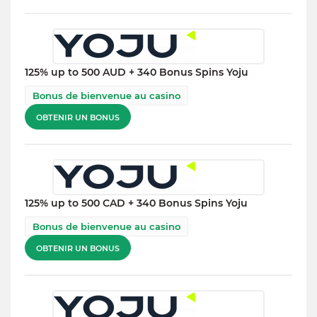
125% up to 500 AUD + 340 Bonus Spins Yoju
Bonus de bienvenue au casino
OBTENIR UN BONUS
125% up to 500 CAD + 340 Bonus Spins Yoju
Bonus de bienvenue au casino
OBTENIR UN BONUS