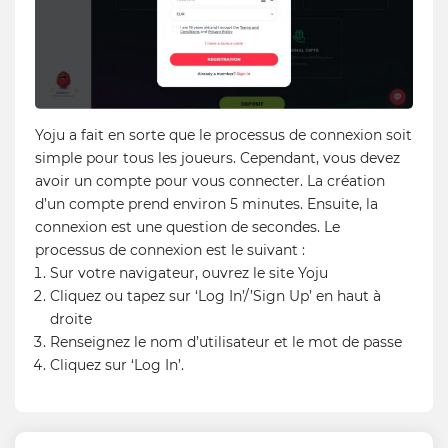
Yoju a fait en sorte que le processus de connexion soit
simple pour tous les joueurs. Cependant, vous devez
avoir un compte pour vous connecter. La création
d’un compte prend environ 5 minutes. Ensuite, la
connexion est une question de secondes. Le
processus de connexion est le suivant :
Sur votre navigateur, ouvrez le site Yoju
Cliquez ou tapez sur ‘Log In’/’Sign Up’ en haut à
droite
Renseignez le nom d’utilisateur et le mot de passe
Cliquez sur ‘Log In’.