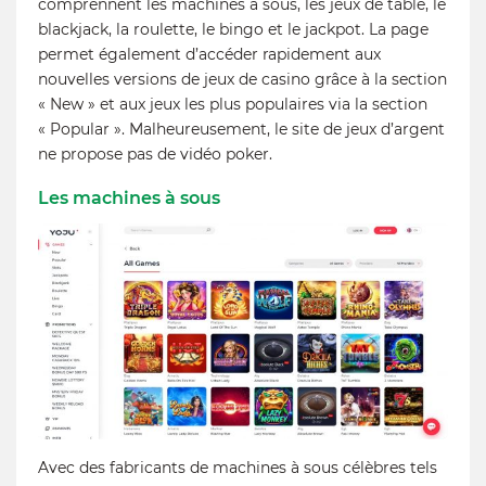
comprennent les machines à sous, les jeux de table, le
blackjack, la roulette, le bingo et le jackpot. La page
permet également d’accéder rapidement aux
nouvelles versions de jeux de casino grâce à la section
« New » et aux jeux les plus populaires via la section
« Popular ». Malheureusement, le site de jeux d’argent
ne propose pas de vidéo poker.
Les machines à sous
Avec des fabricants de machines à sous célèbres tels