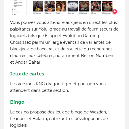
Vous pouvez vous attendre aux jeux en direct les plus
palpitants sur Yoju, grâce au travail de fournisseurs de
logiciels tels que Ezugi et Evolution Gaming.
Choisissez parmi un large éventail de variantes de
blackjack, de baccarat et de roulette ou recherchez
d’autres jeux célèbres, notamment Bet on Numbers
et Andar Bahar.
Jeux de cartes
Les versions RNG dragon tiger et pontoon vous
attendent dans cette section.
Bingo
Le casino propose des jeux de bingo de Wazdan,
Leander et Belatra, entre autres développeurs de
logiciels.