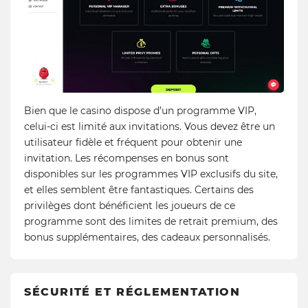
Bien que le casino dispose d’un programme VIP,
celui-ci est limité aux invitations. Vous devez être un
utilisateur fidèle et fréquent pour obtenir une
invitation. Les récompenses en bonus sont
disponibles sur les programmes VIP exclusifs du site,
et elles semblent être fantastiques. Certains des
privilèges dont bénéficient les joueurs de ce
programme sont des limites de retrait premium, des
bonus supplémentaires, des cadeaux personnalisés.
SÉCURITÉ ET RÉGLEMENTATION