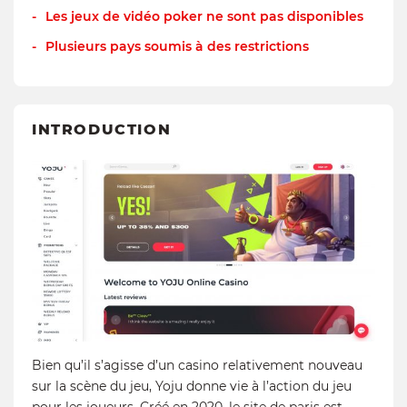
Les jeux de vidéo poker ne sont pas disponibles
Plusieurs pays soumis à des restrictions
INTRODUCTION
Bien qu’il s’agisse d’un casino relativement nouveau
sur la scène du jeu, Yoju donne vie à l’action du jeu