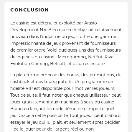
CONCLUSION
Le casino est détenu et exploité par Araxio
Development N.V. Bien que ce lobby soit relativement
nouveau dans l’industrie du jeu, il offre une gamme
impressionnante de jeux provenant de fournisseurs
de premier ordre. Voici quelques-uns des fournisseurs
de logiciels du casino : Microgaming, NetEnt, Rival,
Evolution Gaming, Betsoft, et d’autres encore.
La plateforme propose des bonus, des promotions, du
cashback et des tours gratuits. Un programme de
fidélité VIP est disponible pour motiver les joueurs.
Tout de suite, il faut noter que chaque utilisateur peut
jouer gratuitement aux machines à sous du casino
Buran en lançant le mode démo de n’importe quel
jeu. Grâce à cette possibilité, tout joueur peut d’abord
essayer le jeu qui lui plaît, et seulement après décider
– de le jouer pour de l’argent réel ou non.