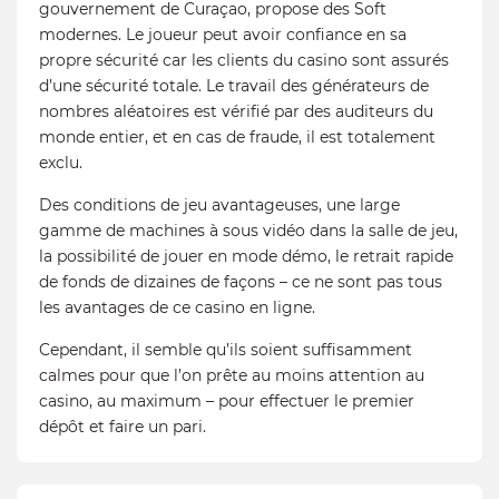
gouvernement de Curaçao, propose des Soft
modernes. Le joueur peut avoir confiance en sa
propre sécurité car les clients du casino sont assurés
d’une sécurité totale. Le travail des générateurs de
nombres aléatoires est vérifié par des auditeurs du
monde entier, et en cas de fraude, il est totalement
exclu.
Des conditions de jeu avantageuses, une large
gamme de machines à sous vidéo dans la salle de jeu,
la possibilité de jouer en mode démo, le retrait rapide
de fonds de dizaines de façons – ce ne sont pas tous
les avantages de ce casino en ligne.
Cependant, il semble qu’ils soient suffisamment
calmes pour que l’on prête au moins attention au
casino, au maximum – pour effectuer le premier
dépôt et faire un pari.