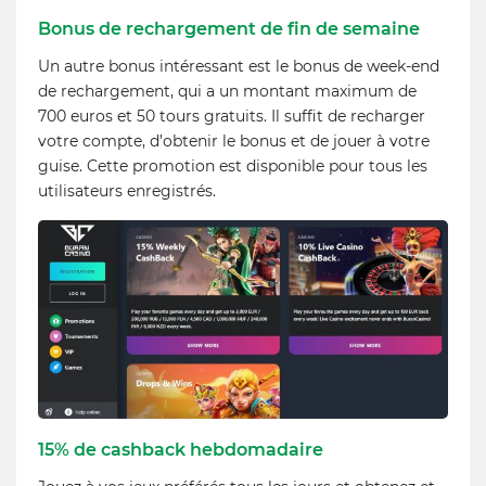
Bonus de rechargement de fin de semaine
Un autre bonus intéressant est le bonus de week-end
de rechargement, qui a un montant maximum de
700 euros et 50 tours gratuits. Il suffit de recharger
votre compte, d’obtenir le bonus et de jouer à votre
guise. Cette promotion est disponible pour tous les
utilisateurs enregistrés.
15% de cashback hebdomadaire