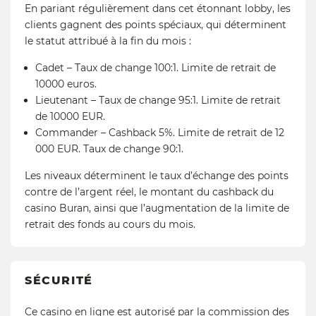
En pariant régulièrement dans cet étonnant lobby, les
clients gagnent des points spéciaux, qui déterminent
le statut attribué à la fin du mois :
Cadet – Taux de change 100:1. Limite de retrait de
10000 euros.
Lieutenant – Taux de change 95:1. Limite de retrait
de 10000 EUR.
Commander – Cashback 5%. Limite de retrait de 12
000 EUR. Taux de change 90:1.
Les niveaux déterminent le taux d’échange des points
contre de l’argent réel, le montant du cashback du
casino Buran, ainsi que l’augmentation de la limite de
retrait des fonds au cours du mois.
SÉCURITÉ
Ce casino en ligne est autorisé par la commission des