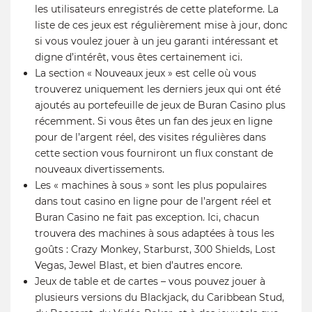
les utilisateurs enregistrés de cette plateforme. La
liste de ces jeux est régulièrement mise à jour, donc
si vous voulez jouer à un jeu garanti intéressant et
digne d’intérêt, vous êtes certainement ici.
La section « Nouveaux jeux » est celle où vous
trouverez uniquement les derniers jeux qui ont été
ajoutés au portefeuille de jeux de Buran Casino plus
récemment. Si vous êtes un fan des jeux en ligne
pour de l’argent réel, des visites régulières dans
cette section vous fourniront un flux constant de
nouveaux divertissements.
Les « machines à sous » sont les plus populaires
dans tout casino en ligne pour de l’argent réel et
Buran Casino ne fait pas exception. Ici, chacun
trouvera des machines à sous adaptées à tous les
goûts : Crazy Monkey, Starburst, 300 Shields, Lost
Vegas, Jewel Blast, et bien d’autres encore.
Jeux de table et de cartes – vous pouvez jouer à
plusieurs versions du Blackjack, du Caribbean Stud,