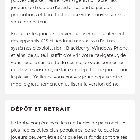
pouvez déposer, retirer de l’argent, contacter les
joueurs de l’équipe d’assistance, participer aux
promotions et faire tout ce que vous pouvez faire sur
votre ordinateur.
En outre, les joueurs peuvent utiliser non seulement
des appareils iOS et Android mais aussi d’autres
systèmes d’exploitation : Blackberry, Windows Phone,
et ainsi de suite. Il suffit d’ouvrir votre navigateur, de
vous rendre sur le site du casino, de vous connecter
ou de vous inscrire, de faire un dépôt et de jouer pour
le plaisir. D’ailleurs, vous pouvez jouer depuis votre
mobile gratuitement en utilisant la version démo.
DÉPÔT ET RETRAIT
Le lobby coopère avec les méthodes de paiement les
plus fiables et les plus populaires, de sorte que les
joueurs peuvent être sûrs que leurs fonds sont traités