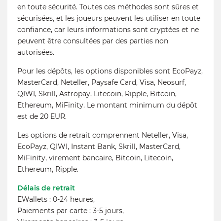
en toute sécurité. Toutes ces méthodes sont sûres et
sécurisées, et les joueurs peuvent les utiliser en toute
confiance, car leurs informations sont cryptées et ne
peuvent être consultées par des parties non
autorisées.
Pour les dépôts, les options disponibles sont EcoPayz,
MasterCard, Neteller, Paysafe Card, Visa, Neosurf,
QIWI, Skrill, Astropay, Litecoin, Ripple, Bitcoin,
Ethereum, MiFinity. Le montant minimum du dépôt
est de 20 EUR.
Les options de retrait comprennent Neteller, Visa,
EcoPayz, QIWI, Instant Bank, Skrill, MasterCard,
MiFinity, virement bancaire, Bitcoin, Litecoin,
Ethereum, Ripple.
Délais de retrait
EWallets : 0-24 heures,
Paiements par carte : 3-5 jours,