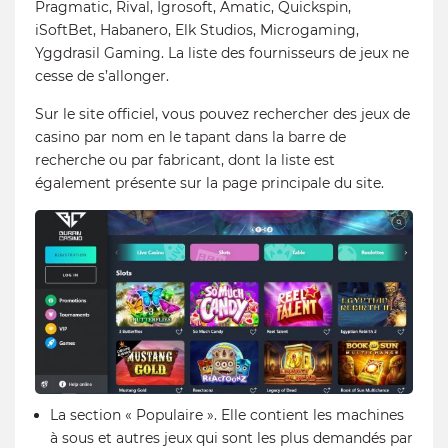
Pragmatic, Rival, Igrosoft, Amatic, Quickspin,
iSoftBet, Habanero, Elk Studios, Microgaming,
Yggdrasil Gaming. La liste des fournisseurs de jeux ne
cesse de s’allonger.
Sur le site officiel, vous pouvez rechercher des jeux de
casino par nom en le tapant dans la barre de
recherche ou par fabricant, dont la liste est
également présente sur la page principale du site.
La section « Populaire ». Elle contient les machines
à sous et autres jeux qui sont les plus demandés par