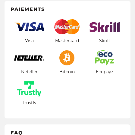
PAIEMENTS
Visa
Mastercard
Skrill
Neteller
Bitcoin
Ecopayz
Trustly
FAQ