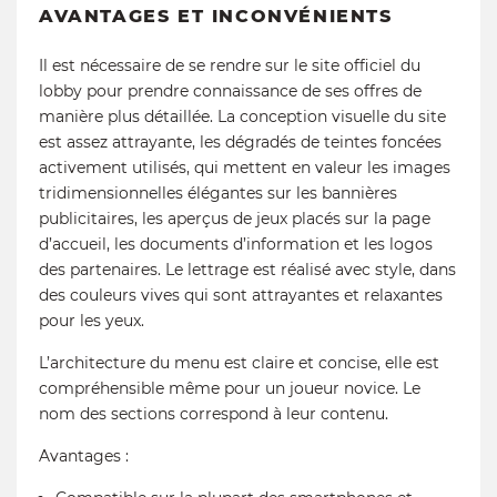
AVANTAGES ET INCONVÉNIENTS
Il est nécessaire de se rendre sur le site officiel du
lobby pour prendre connaissance de ses offres de
manière plus détaillée. La conception visuelle du site
est assez attrayante, les dégradés de teintes foncées
activement utilisés, qui mettent en valeur les images
tridimensionnelles élégantes sur les bannières
publicitaires, les aperçus de jeux placés sur la page
d’accueil, les documents d’information et les logos
des partenaires. Le lettrage est réalisé avec style, dans
des couleurs vives qui sont attrayantes et relaxantes
pour les yeux.
L’architecture du menu est claire et concise, elle est
compréhensible même pour un joueur novice. Le
nom des sections correspond à leur contenu.
Avantages :