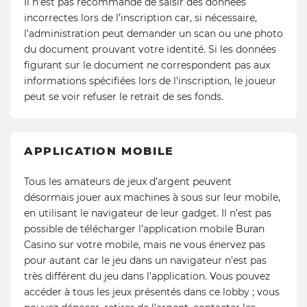
Il n’est pas recommandé de saisir des données
incorrectes lors de l’inscription car, si nécessaire,
l’administration peut demander un scan ou une photo
du document prouvant votre identité. Si les données
figurant sur le document ne correspondent pas aux
informations spécifiées lors de l’inscription, le joueur
peut se voir refuser le retrait de ses fonds.
APPLICATION MOBILE
Tous les amateurs de jeux d’argent peuvent
désormais jouer aux machines à sous sur leur mobile,
en utilisant le navigateur de leur gadget. Il n’est pas
possible de télécharger l’application mobile Buran
Casino sur votre mobile, mais ne vous énervez pas
pour autant car le jeu dans un navigateur n’est pas
très différent du jeu dans l’application. Vous pouvez
accéder à tous les jeux présentés dans ce lobby ; vous