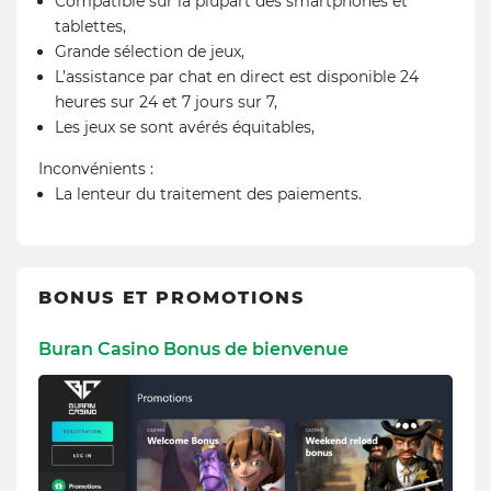
Compatible sur la plupart des smartphones et
tablettes,
Grande sélection de jeux,
L’assistance par chat en direct est disponible 24
heures sur 24 et 7 jours sur 7,
Les jeux se sont avérés équitables,
Inconvénients :
La lenteur du traitement des paiements.
BONUS ET PROMOTIONS
Buran Casino Bonus de bienvenue