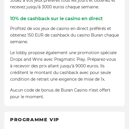
Jouez à vos jeux préférés tous les jours et obtenez et
recevez jusqu’à 3000 euros chaque semaine.
10% de cashback sur le casino en direct
Profitez de vos jeux de casino en direct préférés et
obtenez 150 EUR de cashback du casino Buran chaque
semaine.
Le lobby propose également une promotion spéciale
Drops and Wins avec Pragmatic Play. Préparez-vous
à recevoir des prix allant jusqu’à 9000 euros. Ils
créditent le montant du cashback avec pour seule
condition de retrait une exigence de mise de 1x.
Aucun code de bonus de Buran Casino n’est offert
pour le moment.
PROGRAMME VIP