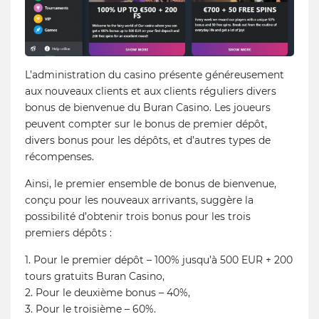
L’administration du casino présente généreusement
aux nouveaux clients et aux clients réguliers divers
bonus de bienvenue du Buran Casino. Les joueurs
peuvent compter sur le bonus de premier dépôt,
divers bonus pour les dépôts, et d’autres types de
récompenses.
Ainsi, le premier ensemble de bonus de bienvenue,
conçu pour les nouveaux arrivants, suggère la
possibilité d’obtenir trois bonus pour les trois
premiers dépôts :
1. Pour le premier dépôt – 100% jusqu’à 500 EUR + 200
tours gratuits Buran Casino,
2. Pour le deuxième bonus – 40%,
3. Pour le troisième – 60%.