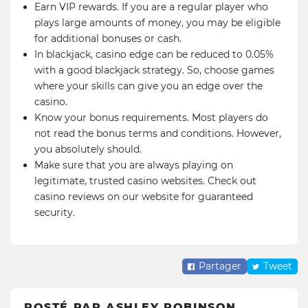
Earn VIP rewards. If you are a regular player who
plays large amounts of money, you may be eligible
for additional bonuses or cash.
In blackjack, casino edge can be reduced to 0.05%
with a good blackjack strategy. So, choose games
where your skills can give you an edge over the
casino.
Know your bonus requirements. Most players do
not read the bonus terms and conditions. However,
you absolutely should.
Make sure that you are always playing on
legitimate, trusted casino websites. Check out
casino reviews on our website for guaranteed
security.
Partager
Tweet
POSTÉ PAR ASHLEY ROBINSON