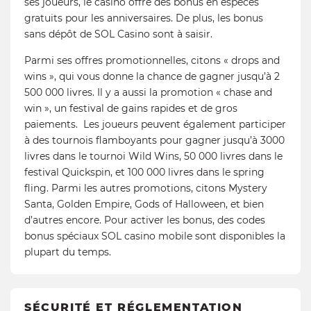
ses joueurs, le casino offre des bonus en espèces
gratuits pour les anniversaires. De plus, les bonus
sans dépôt de SOL Casino sont à saisir.
Parmi ses offres promotionnelles, citons « drops and
wins », qui vous donne la chance de gagner jusqu’à 2
500 000 livres. Il y a aussi la promotion « chase and
win », un festival de gains rapides et de gros
paiements. Les joueurs peuvent également participer
à des tournois flamboyants pour gagner jusqu’à 3000
livres dans le tournoi Wild Wins, 50 000 livres dans le
festival Quickspin, et 100 000 livres dans le spring
fling. Parmi les autres promotions, citons Mystery
Santa, Golden Empire, Gods of Halloween, et bien
d’autres encore. Pour activer les bonus, des codes
bonus spéciaux SOL casino mobile sont disponibles la
plupart du temps.
SÉCURITÉ ET RÉGLEMENTATION