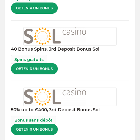
OBTENIR UN BONUS
40 Bonus Spins, 3rd Deposit Bonus Sol
Spins gratuits
OBTENIR UN BONUS
50% up to €400, 3rd Deposit Bonus Sol
Bonus sans dépôt
OBTENIR UN BONUS