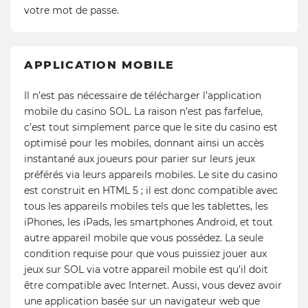
votre mot de passe.
APPLICATION MOBILE
Il n’est pas nécessaire de télécharger l’application
mobile du casino SOL. La raison n’est pas farfelue,
c’est tout simplement parce que le site du casino est
optimisé pour les mobiles, donnant ainsi un accès
instantané aux joueurs pour parier sur leurs jeux
préférés via leurs appareils mobiles. Le site du casino
est construit en HTML 5 ; il est donc compatible avec
tous les appareils mobiles tels que les tablettes, les
iPhones, les iPads, les smartphones Android, et tout
autre appareil mobile que vous possédez. La seule
condition requise pour que vous puissiez jouer aux
jeux sur SOL via votre appareil mobile est qu’il doit
être compatible avec Internet. Aussi, vous devez avoir
une application basée sur un navigateur web que