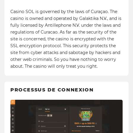
Casino SOL is governed by the laws of Curaçao. The
casino is owned and operated by Galaktika N.V., and is
fully licensed by Antillephone N.V. under the laws and
regulations of Curacao. As far as the security of the
site is concerned, the casino is encrypted with the
SSL encryption protocol. This security protects the
site from cyber attacks and sabotage by hackers and
other web criminals. So you have nothing to worry
about. The casino will only treat you right.
PROCESSUS DE CONNEXION