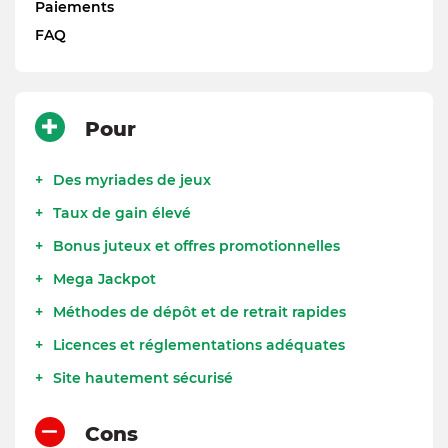
Paiements
FAQ
Pour
Des myriades de jeux
Taux de gain élevé
Bonus juteux et offres promotionnelles
Mega Jackpot
Méthodes de dépôt et de retrait rapides
Licences et réglementations adéquates
Site hautement sécurisé
Cons