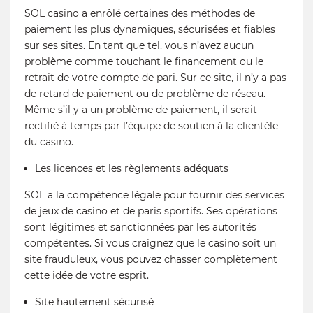
SOL casino a enrôlé certaines des méthodes de
paiement les plus dynamiques, sécurisées et fiables
sur ses sites. En tant que tel, vous n’avez aucun
problème comme touchant le financement ou le
retrait de votre compte de pari. Sur ce site, il n’y a pas
de retard de paiement ou de problème de réseau.
Même s’il y a un problème de paiement, il serait
rectifié à temps par l’équipe de soutien à la clientèle
du casino.
Les licences et les règlements adéquats
SOL a la compétence légale pour fournir des services
de jeux de casino et de paris sportifs. Ses opérations
sont légitimes et sanctionnées par les autorités
compétentes. Si vous craignez que le casino soit un
site frauduleux, vous pouvez chasser complètement
cette idée de votre esprit.
Site hautement sécurisé