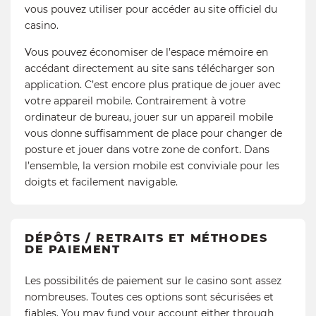
vous pouvez utiliser pour accéder au site officiel du
casino.
Vous pouvez économiser de l’espace mémoire en
accédant directement au site sans télécharger son
application. C’est encore plus pratique de jouer avec
votre appareil mobile. Contrairement à votre
ordinateur de bureau, jouer sur un appareil mobile
vous donne suffisamment de place pour changer de
posture et jouer dans votre zone de confort. Dans
l’ensemble, la version mobile est conviviale pour les
doigts et facilement navigable.
DÉPÔTS / RETRAITS ET MÉTHODES
DE PAIEMENT
Les possibilités de paiement sur le casino sont assez
nombreuses. Toutes ces options sont sécurisées et
fiables. You may fund your account either through