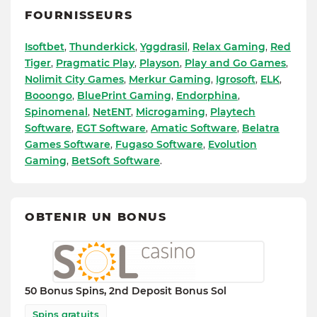
FOURNISSEURS
Isoftbet
,
Thunderkick
,
Yggdrasil
,
Relax Gaming
,
Red
Tiger
,
Pragmatic Play
,
Playson
,
Play and Go Games
,
Nolimit City Games
,
Merkur Gaming
,
Igrosoft
,
ELK
,
Booongo
,
BluePrint Gaming
,
Endorphina
,
Spinomenal
,
NetENT
,
Microgaming
,
Playtech
Software
,
EGT Software
,
Amatic Software
,
Belatra
Games Software
,
Fugaso Software
,
Evolution
Gaming
,
BetSoft Software
.
OBTENIR UN BONUS
50 Bonus Spins, 2nd Deposit Bonus Sol
Spins gratuits