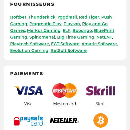
FOURNISSEURS
Isoftbet
,
Thunderkick
,
Yggdrasil
,
Red Tiger
,
Push
Gaming
,
Pragmatic Play
,
Playson
,
Play and Go
Games
,
Merkur Gaming
,
ELK
,
Booongo
,
BluePrint
Gaming
,
Spinomenal
,
Big Time Gaming
,
NetENT
,
Playtech Software
,
EGT Software
,
Amatic Software
,
Evolution Gaming
,
BetSoft Software
.
PAIEMENTS
Visa
Mastercard
Skrill