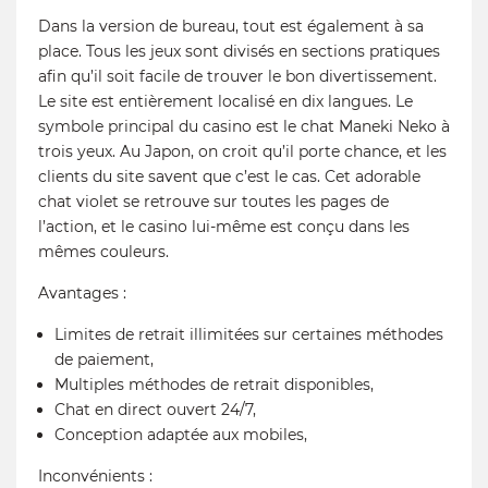
Dans la version de bureau, tout est également à sa
place. Tous les jeux sont divisés en sections pratiques
afin qu’il soit facile de trouver le bon divertissement.
Le site est entièrement localisé en dix langues. Le
symbole principal du casino est le chat Maneki Neko à
trois yeux. Au Japon, on croit qu’il porte chance, et les
clients du site savent que c’est le cas. Cet adorable
chat violet se retrouve sur toutes les pages de
l’action, et le casino lui-même est conçu dans les
mêmes couleurs.
Avantages :
Limites de retrait illimitées sur certaines méthodes
de paiement,
Multiples méthodes de retrait disponibles,
Chat en direct ouvert 24/7,
Conception adaptée aux mobiles,
Inconvénients :