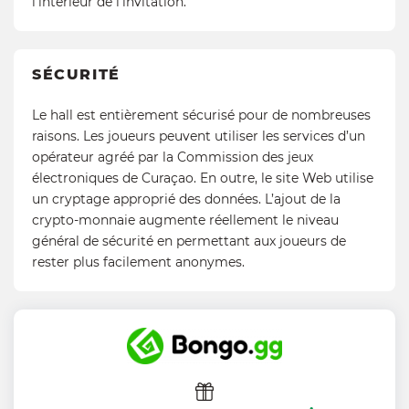
l’intérieur de l’invitation.
SÉCURITÉ
Le hall est entièrement sécurisé pour de nombreuses
raisons. Les joueurs peuvent utiliser les services d’un
opérateur agréé par la Commission des jeux
électroniques de Curaçao. En outre, le site Web utilise
un cryptage approprié des données. L’ajout de la
crypto-monnaie augmente réellement le niveau
général de sécurité en permettant aux joueurs de
rester plus facilement anonymes.