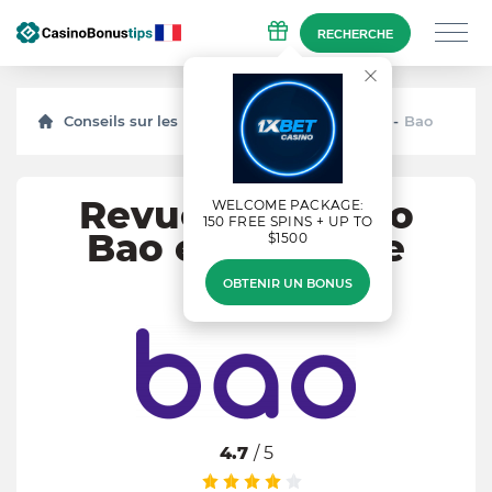
RECHERCHE
Conseils sur les bonus de casino
Critiques
Bao
Revue du Casino
WELCOME PACKAGE:
150 FREE SPINS + UP TO
Bao et offres de
$1500
bonus
OBTENIR UN BONUS
4.7
/ 5