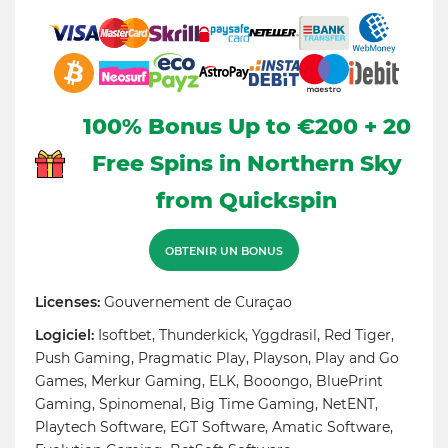
100% Bonus Up to €200 + 20
Free Spins in Northern Sky
from Quickspin
OBTENIR UN BONUS
Licenses:
Gouvernement de Curaçao
Logiciel:
Isoftbet
,
Thunderkick
,
Yggdrasil
,
Red Tiger
,
Push Gaming
,
Pragmatic Play
,
Playson
,
Play and Go
Games
,
Merkur Gaming
,
ELK
,
Booongo
,
BluePrint
Gaming
,
Spinomenal
,
Big Time Gaming
,
NetENT
,
Playtech Software
,
EGT Software
,
Amatic Software
,