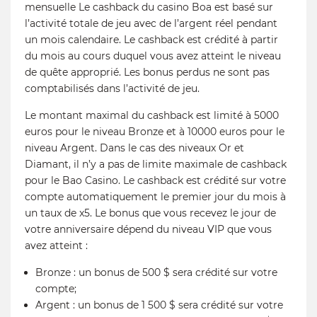
mensuelle Le cashback du casino Boa est basé sur
l’activité totale de jeu avec de l’argent réel pendant
un mois calendaire. Le cashback est crédité à partir
du mois au cours duquel vous avez atteint le niveau
de quête approprié. Les bonus perdus ne sont pas
comptabilisés dans l’activité de jeu.
Le montant maximal du cashback est limité à 5000
euros pour le niveau Bronze et à 10000 euros pour le
niveau Argent. Dans le cas des niveaux Or et
Diamant, il n’y a pas de limite maximale de cashback
pour le Bao Casino. Le cashback est crédité sur votre
compte automatiquement le premier jour du mois à
un taux de x5. Le bonus que vous recevez le jour de
votre anniversaire dépend du niveau VIP que vous
avez atteint :
Bronze : un bonus de 500 $ sera crédité sur votre
compte;
Argent : un bonus de 1 500 $ sera crédité sur votre