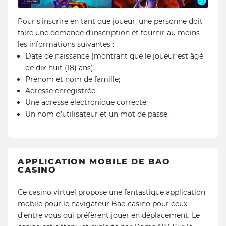
Pour s’inscrire en tant que joueur, une personne doit
faire une demande d’inscription et fournir au moins
les informations suivantes :
Date de naissance (montrant que le joueur est âgé
de dix-huit (18) ans);
Prénom et nom de famille;
Adresse enregistrée;
Une adresse électronique correcte;
Un nom d’utilisateur et un mot de passe.
APPLICATION MOBILE DE BAO
CASINO
Ce casino virtuel propose une fantastique application
mobile pour le navigateur Bao casino pour ceux
d’entre vous qui préfèrent jouer en déplacement. Le