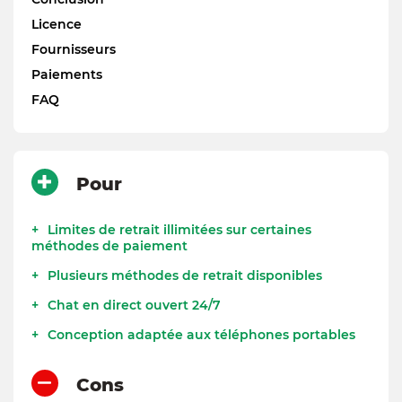
Licence
Fournisseurs
Paiements
FAQ
Pour
Limites de retrait illimitées sur certaines
méthodes de paiement
Plusieurs méthodes de retrait disponibles
Chat en direct ouvert 24/7
Conception adaptée aux téléphones portables
Cons