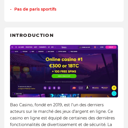
Pas de paris sportifs
INTRODUCTION
Bao Casino, fondé en 2019, est l’un des derniers
acteurs sur le marché des jeux d’argent en ligne. Ce
casino en ligne est équipé de certaines des dernières
fonctionnalités de divertissement et de sécurité. La