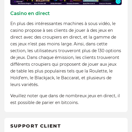
Casino en direct
En plus des intéressantes machines à sous vidéo, le
casino propose à ses clients de jouer à des jeux en
direct avec des croupiers en direct, et la gamme de
ces jeux n’est pas moins large. Ainsi, dans cette
section, les utilisateurs trouveront plus de 130 options
de jeux. Dans chaque émission, les clients trouveront
différents croupiers qui proposent de jouer aux jeux
de table les plus populaires tels que la Roulette, le
Hold’em, le Blackjack, le Baccarat, et plusieurs de
leurs variétés.
Veuillez noter que dans de nombreux jeux en direct, il
est possible de parier en bitcoins.
SUPPORT CLIENT